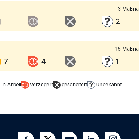
3
Maßnah
2
16
Maßnah
7
4
1
in Arbeit
verzögert
gescheitert
unbekannt