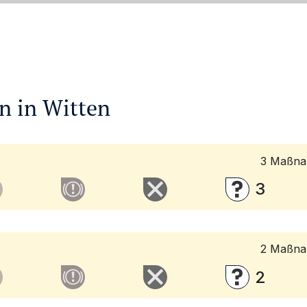
n in
Witten
3
Maßnah
3
2
Maßnah
2