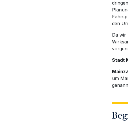
dringen
Planun
Fahrsp
den Um
Da wir 
Wirksa
vorge
Stadt 
MainzZ
um Maß
genannt
Beg