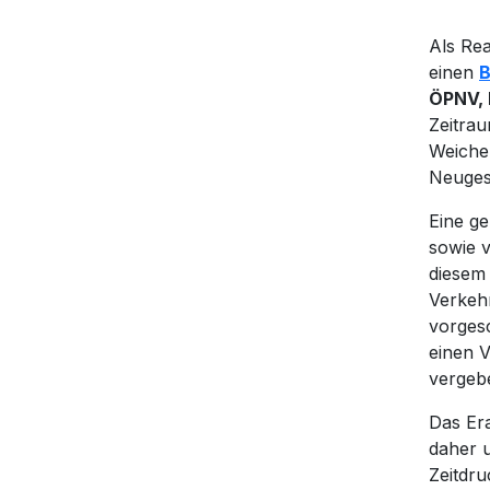
Als Re
einen
B
ÖPNV, 
Zeitrau
Weiche
Neugest
Eine ge
sowie v
diesem 
Verkeh
vorges
einen 
vergeb
Das Er
daher u
Zeitdru