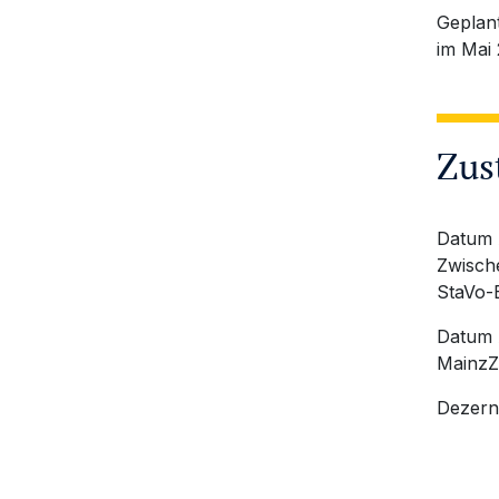
Geplan
im Mai
Zus
Datum 
Zwische
StaVo-
Datum 
MainzZ
Dezern