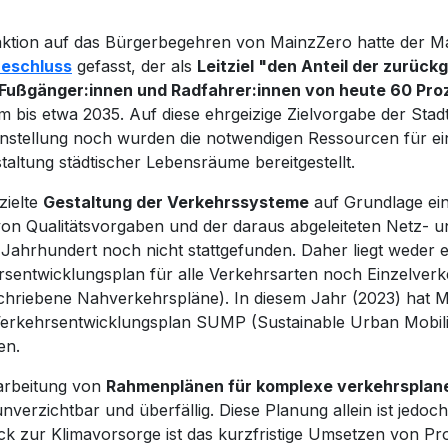
aktion auf das Bürgerbegehren von MainzZero hatte der M
eschluss
gefasst, der als
Leitziel "den Anteil der zurüc
Fußgänger:innen und Radfahrer:innen von heute 60 Pro
m bis etwa 2035. Auf diese ehrgeizige Zielvorgabe der Stadt
nstellung noch wurden die notwendigen Ressourcen für e
altung städtischer Lebensräume bereitgestellt.
zielte
Gestaltung der Verkehrssysteme
auf Grundlage ein
on Qualitätsvorgaben und der daraus abgeleiteten Netz- u
Jahrhundert noch nicht stattgefunden. Daher liegt weder ei
rsentwicklungsplan für alle Verkehrsarten noch Einzelver
chriebene Nahverkehrspläne). In diesem Jahr (2023) hat M
Verkehrsentwicklungsplan SUMP (Sustainable Urban Mobilit
en.
arbeitung von
Rahmenplänen für komplexe verkehrsplane
nverzichtbar und überfällig. Diese Planung allein ist jedoc
ck zur Klimavorsorge ist das kurzfristige Umsetzen von Pr