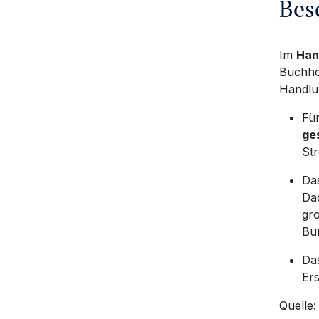
Bes
Im
Han
Buchhol
Handlu
Für
ge
St
Das
Dac
gro
Bu
Da
Ers
Quelle: