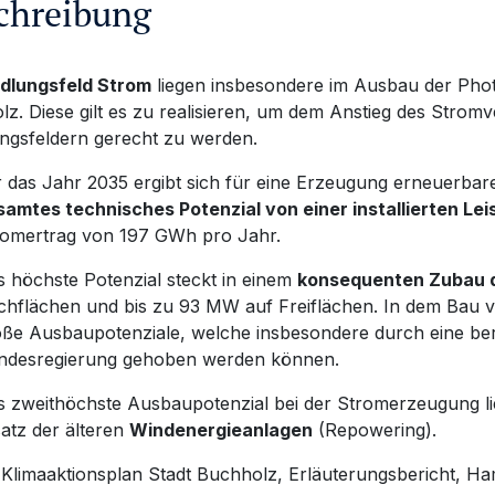
chreibung
dlungsfeld Strom
liegen insbesondere im Ausbau der Phot
z. Diese gilt es zu realisieren, um dem Anstieg des Strom
ngsfeldern gerecht zu werden.
 das Jahr 2035 ergibt sich für eine Erzeugung erneuerbare
samtes technisches Potenzial von einer installierten L
romertrag von 197 GWh pro Jahr.
 höchste Potenzial steckt in einem
konsequenten Zubau d
hflächen und bis zu 93 MW auf Freiflächen. In dem Bau vo
ße Ausbaupotenziale, welche insbesondere durch eine berei
ndesregierung gehoben werden können.
s zweithöchste Ausbaupotenzial bei der Stromerzeugung l
atz der älteren
Windenergieanlagen
(Repowering).
 Klimaaktionsplan Stadt Buchholz, Erläuterungsbericht, Ha