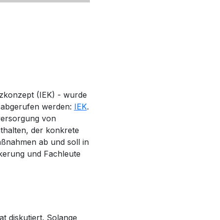
tzkonzept (IEK) - wurde
er abgerufen werden:
IEK
.
eversorgung von
halten, der konkrete
Maßnahmen ab und soll in
ölkerung und Fachleute
t diskutiert. Solange