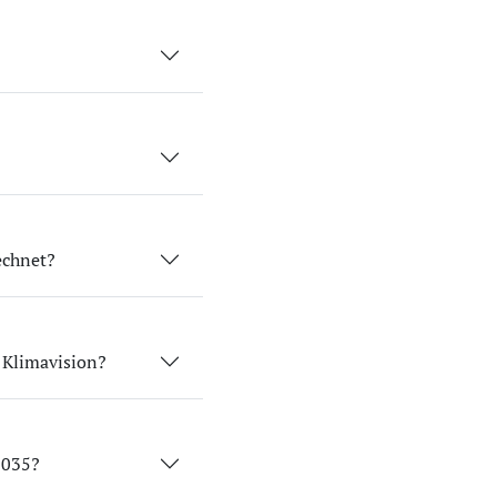
echnet?
r Klimavision?
2035?