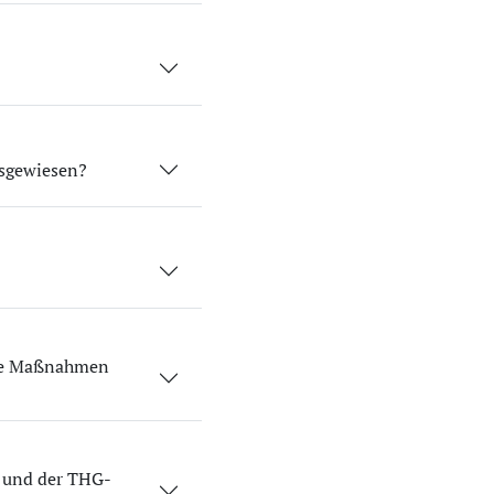
usgewiesen?
lle Maßnahmen
s und der THG-